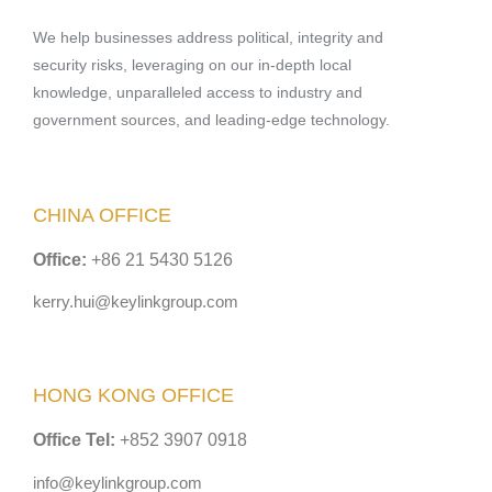
We help businesses address political, integrity and
security risks, leveraging on our in-depth local
knowledge, unparalleled access to industry and
government sources, and leading-edge technology.
CHINA OFFICE
Office:
+86 21 5430 5126
kerry.hui@keylinkgroup.com
HONG KONG OFFICE
Office Tel:
+852 3907 0918
info@keylinkgroup.com