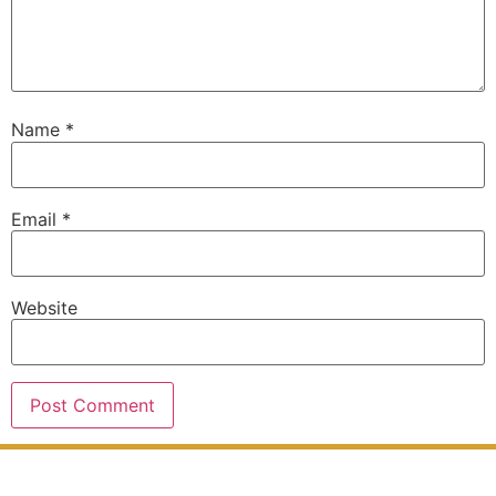
Name
*
Email
*
Website