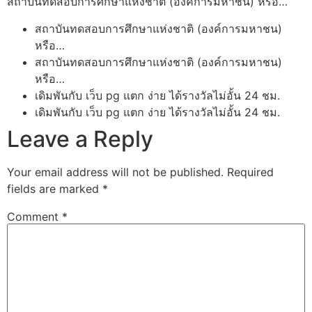
สถาบันทดสอบการศึกษาแห่งชาติ (องค์การมหาชน) หรือ…
สถาบันทดสอบการศึกษาแห่งชาติ (องค์การมหาชน)
หรือ…
สถาบันทดสอบการศึกษาแห่งชาติ (องค์การมหาชน)
หรือ…
เดิมพันกับ เว็บ pg แตก ง่าย ได้รางวัลไม่อั้น 24 ชม.
เดิมพันกับ เว็บ pg แตก ง่าย ได้รางวัลไม่อั้น 24 ชม.
Leave a Reply
Your email address will not be published.
Required
fields are marked
*
Comment
*