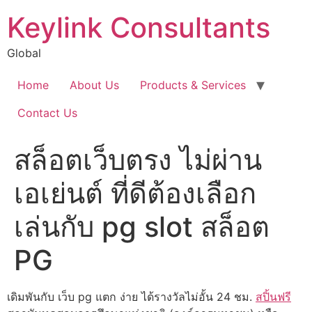
Keylink Consultants
Global
Home
About Us
Products & Services
Contact Us
สล็อตเว็บตรง ไม่ผ่าน
เอเย่นต์ ที่ดีต้องเลือก
เล่นกับ pg slot สล็อต
PG
เดิมพันกับ เว็บ pg แตก ง่าย ได้รางวัลไม่อั้น 24 ชม.
สปิ้นฟรี