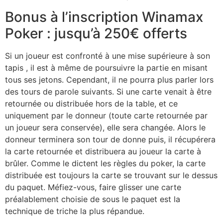
Bonus à l’inscription Winamax
Poker : jusqu’à 250€ offerts
Si un joueur est confronté à une mise supérieure à son
tapis , il est à même de poursuivre la partie en misant
tous ses jetons. Cependant, il ne pourra plus parler lors
des tours de parole suivants. Si une carte venait à être
retournée ou distribuée hors de la table, et ce
uniquement par le donneur (toute carte retournée par
un joueur sera conservée), elle sera changée. Alors le
donneur terminera son tour de donne puis, il récupérera
la carte retournée et distribuera au joueur la carte à
brûler. Comme le dictent les règles du poker, la carte
distribuée est toujours la carte se trouvant sur le dessus
du paquet. Méfiez-vous, faire glisser une carte
préalablement choisie de sous le paquet est la
technique de triche la plus répandue.