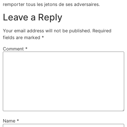
remporter tous les jetons de ses adversaires.
Leave a Reply
Your email address will not be published.
Required
fields are marked
*
Comment
*
Name
*