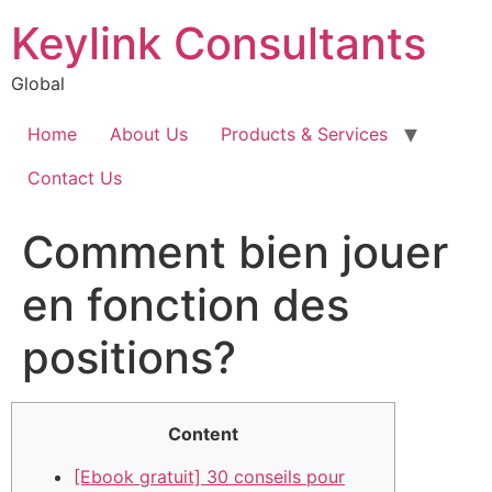
Keylink Consultants
Global
Home
About Us
Products & Services
Contact Us
Comment bien jouer
en fonction des
positions?
Content
[Ebook gratuit] 30 conseils pour