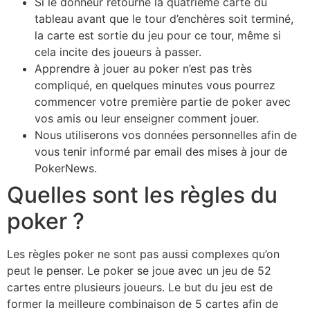
Si le donneur retourne la quatrième carte du
tableau avant que le tour d’enchères soit terminé,
la carte est sortie du jeu pour ce tour, même si
cela incite des joueurs à passer.
Apprendre à jouer au poker n’est pas très
compliqué, en quelques minutes vous pourrez
commencer votre première partie de poker avec
vos amis ou leur enseigner comment jouer.
Nous utiliserons vos données personnelles afin de
vous tenir informé par email des mises à jour de
PokerNews.
Quelles sont les règles du
poker ?
Les règles poker ne sont pas aussi complexes qu’on
peut le penser. Le poker se joue avec un jeu de 52
cartes entre plusieurs joueurs. Le but du jeu est de
former la meilleure combinaison de 5 cartes afin de