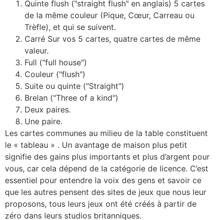
Quinte flush ("straight flush" en anglais) 5 cartes
de la même couleur (Pique, Cœur, Carreau ou
Trèfle), et qui se suivent.
Carré Sur vos 5 cartes, quatre cartes de même
valeur.
Full ("full house")
Couleur ("flush")
Suite ou quinte ("Straight")
Brelan ("Three of a kind")
Deux paires.
Une paire.
Les cartes communes au milieu de la table constituent
le « tableau » . Un avantage de maison plus petit
signifie des gains plus importants et plus d’argent pour
vous, car cela dépend de la catégorie de licence. C’est
essentiel pour entendre la voix des gens et savoir ce
que les autres pensent des sites de jeux que nous leur
proposons, tous leurs jeux ont été créés à partir de
zéro dans leurs studios britanniques.