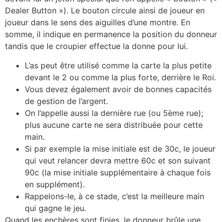
Dealer Button »). Le bouton circule ainsi de joueur en
joueur dans le sens des aiguilles d’une montre. En
somme, il indique en permanence la position du donneur
tandis que le croupier effectue la donne pour lui.
L’as peut être utilisé comme la carte la plus petite
devant le 2 ou comme la plus forte, derrière le Roi.
Vous devez également avoir de bonnes capacités
de gestion de l’argent.
On l’appelle aussi la dernière rue (ou 5ème rue);
plus aucune carte ne sera distribuée pour cette
main.
Si par exemple la mise initiale est de 30c, le joueur
qui veut relancer devra mettre 60c et son suivant
90c (la mise initiale supplémentaire à chaque fois
en supplément).
Rappelons-le, à ce stade, c’est la meilleure main
qui gagne le jeu.
Quand les enchères sont finies, le donneur brûle une