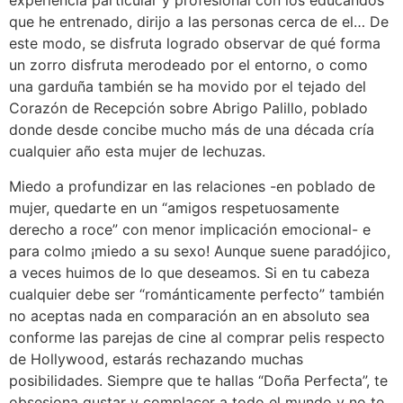
experiencia particular y profesional con los educandos
que he entrenado, dirijo a las personas cerca de el… De
este modo, se disfruta logrado observar de qué forma
un zorro disfruta merodeado por el entorno, o como
una garduña también se ha movido por el tejado del
Corazón de Recepción sobre Abrigo Palillo, poblado
donde desde concibe mucho más de una década cría
cualquier año esta mujer de lechuzas.
Miedo a profundizar en las relaciones -en poblado de
mujer, quedarte en un “amigos respetuosamente
derecho a roce” con menor implicación emocional- e
para colmo ¡miedo a su sexo! Aunque suene paradójico,
a veces huimos de lo que deseamos. Si en tu cabeza
cualquier debe ser “románticamente perfecto” también
no aceptas nada en comparación an en absoluto sea
conforme las parejas de cine al comprar pelis respecto
de Hollywood, estarás rechazando muchas
posibilidades. Siempre que te hallas “Doña Perfecta”, te
obsesiona gustar y complacer a todo el mundo y no te