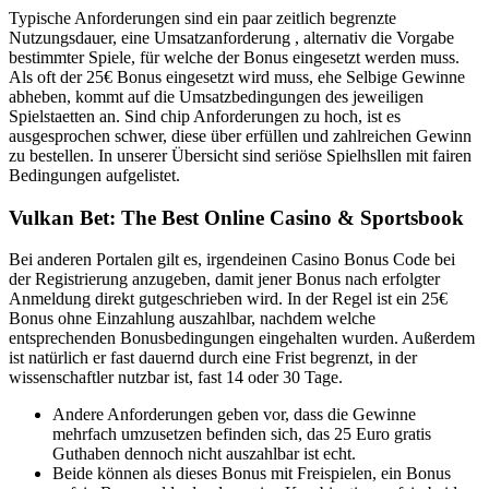
Typische Anforderungen sind ein paar zeitlich begrenzte
Nutzungsdauer, eine Umsatzanforderung , alternativ die Vorgabe
bestimmter Spiele, für welche der Bonus eingesetzt werden muss.
Als oft der 25€ Bonus eingesetzt wird muss, ehe Selbige Gewinne
abheben, kommt auf die Umsatzbedingungen des jeweiligen
Spielstaetten an. Sind chip Anforderungen zu hoch, ist es
ausgesprochen schwer, diese über erfüllen und zahlreichen Gewinn
zu bestellen. In unserer Übersicht sind seriöse Spielhsllen mit fairen
Bedingungen aufgelistet.
Vulkan Bet: The Best Online Casino & Sportsbook
Bei anderen Portalen gilt es, irgendeinen Casino Bonus Code bei
der Registrierung anzugeben, damit jener Bonus nach erfolgter
Anmeldung direkt gutgeschrieben wird. In der Regel ist ein 25€
Bonus ohne Einzahlung auszahlbar, nachdem welche
entsprechenden Bonusbedingungen eingehalten wurden. Außerdem
ist natürlich er fast dauernd durch eine Frist begrenzt, in der
wissenschaftler nutzbar ist, fast 14 oder 30 Tage.
Andere Anforderungen geben vor, dass die Gewinne
mehrfach umzusetzen befinden sich, das 25 Euro gratis
Guthaben dennoch nicht auszahlbar ist echt.
Beide können als dieses Bonus mit Freispielen, ein Bonus