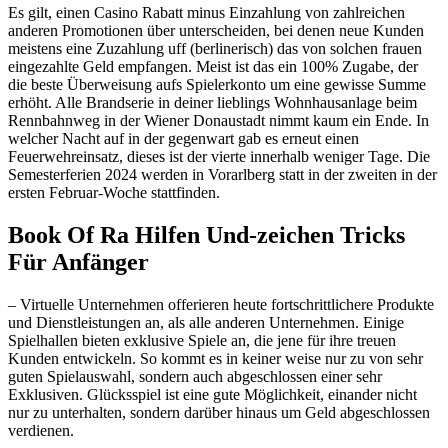
Es gilt, einen Casino Rabatt minus Einzahlung von zahlreichen
anderen Promotionen über unterscheiden, bei denen neue Kunden
meistens eine Zuzahlung uff (berlinerisch) das von solchen frauen
eingezahlte Geld empfangen. Meist ist das ein 100% Zugabe, der
die beste Überweisung aufs Spielerkonto um eine gewisse Summe
erhöht. Alle Brandserie in deiner lieblings Wohnhausanlage beim
Rennbahnweg in der Wiener Donaustadt nimmt kaum ein Ende. In
welcher Nacht auf in der gegenwart gab es erneut einen
Feuerwehreinsatz, dieses ist der vierte innerhalb weniger Tage. Die
Semesterferien 2024 werden in Vorarlberg statt in der zweiten in der
ersten Februar-Woche stattfinden.
Book Of Ra Hilfen Und-zeichen Tricks
Für Anfänger
– Virtuelle Unternehmen offerieren heute fortschrittlichere Produkte
und Dienstleistungen an, als alle anderen Unternehmen. Einige
Spielhallen bieten exklusive Spiele an, die jene für ihre treuen
Kunden entwickeln. So kommt es in keiner weise nur zu von sehr
guten Spielauswahl, sondern auch abgeschlossen einer sehr
Exklusiven. Glücksspiel ist eine gute Möglichkeit, einander nicht
nur zu unterhalten, sondern darüber hinaus um Geld abgeschlossen
verdienen.