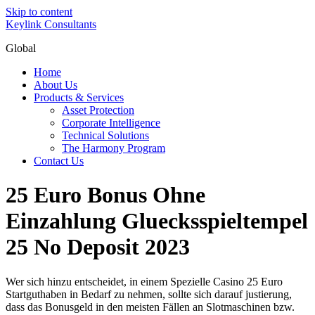
Skip to content
Keylink Consultants
Global
Home
About Us
Products & Services
Asset Protection
Corporate Intelligence
Technical Solutions
The Harmony Program
Contact Us
25 Euro Bonus Ohne
Einzahlung Gluecksspieltempel
25 No Deposit 2023
Wer sich hinzu entscheidet, in einem Spezielle Casino 25 Euro
Startguthaben in Bedarf zu nehmen, sollte sich darauf justierung,
dass das Bonusgeld in den meisten Fällen an Slotmaschinen bzw.