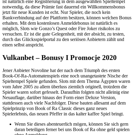
ist natürlich eine Registrierung in dem ausgewählten Spieltempel
notwendig, da diese Prämie fast dauernd ein Willkommensbonus
jetzt für neue Kunden ist echt. Nur Spieler, die noch kein
Bankverbindung auf der Plattform besitzen, können welchen Bonus
erhalten. Mit dem kostenlosen Anmeldebonus ist natürlich es
möglich, Slots wie Gonzo’s Quest oder Fire Joker risikolos zu
versuchen. Er ist die gute Gelegenheit, mit der absicht, zu testen,
durch das Glücksspielportal zu den seriösen Anbietern zählt und
einen selbst anspricht.
Vulkanbet – Bonusy I Promocje 2020
Jener Anbieter Novoline hat der nach dem Triumph des ersten
Book-Of-Ra-Automatenspiels eine noch unangetastete Nische der
Spieltempel Spiele gefunden. Slots mit dem Thema Ägypten waren
vom Jahre 2005 zu allem überluss ziemlich originell, trotzdem die
Spieler waren sofort gefesselt. Daraufhin folgten nicht alleinig eine
Neuauflage, darüber hinaus der Form einer Deluxe Version,
stattdessen auch viele Nachfolger. Diese bauten allesamt auf dem
Spielprinzip von Book of Ra Classic dieses ganz neues
Spielerlebnis, das neuen Pfeffer in das kalter kaffee Spiel bringt.
Wenn Sie dieses abenteuerlich mögen, können Sie sich gern
daran beteiligen ferner bei uns Book of Ra ohne geld spielen
ohne Anmeldung.