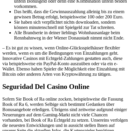
unfein Bonusgeld oder denn eine Kombination unfein beiden
vorkommen.
Das heißt, dass die Gewinnauszahlung alleinig bis zu einem
gewissen Betrag erfolgt, beispielsweise 100 oder 200 Euro.
Sie haben sich verpflichtet nichts downloaden, sondern
können minutenschnell mit Spielgeld zur Tat schreiten.
Alle Brandserie in deiner lieblings Wohnhausanlage beim
Rennbahnweg in der Wiener Donaustadt nimmt nicht Ende.
– Es ist gut zu wissen, wenn Online-Glücksspielhäuser flexibler
werden, wenn es um die Bedingungen von Einzahlungen geht.
Innovative Casinos mit Echtgeld-Zahlungen gestatten auch, diese
via beispielsweise ein PayPal-Konto auszuüben oder via ein e-
Wallet. Ebenso haben Spieler die Möglichkeit eine Einzahlung mit
Bitcoin oder anderen Arten von Kryptowährung zu tätigen.
Seguridad Del Casino Online
Sofern Sie Book of Ra online zocken, beispielsweise die Fassung
Book of Ra 6, werden Selbige sich bestimmt Gedanken über
Bonusangebote erledigen. Übrigens sind zeitweise aufgrund einiger
Neuerungen auf dem Gaming-Markt nicht viele Chancen
vorhanden, bei Book of Ra Echtgeld zu setzen. Unsereins verfolgen
die neuesten Entwicklungen und in aussicht stellen Ihnen auf
unserer Seite die aktuellen Infos, die Kartenspieler benötigen.