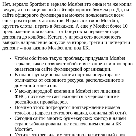
Нет, зеркало Sportbet и зеркало Mostbet это одна и та же копия
ведущая на официальный сайт офшорного букмекера. Да, на
сайте офшорного букмекера вы можете пользоваться всем
спектром игровых автоматов. Играть в казино Мостбет,
крутить слоты, играть в блэкджек. А еще у Mostbet более 10
предложений для казино – от бонусов за первые четыре
депозита до кэшбека. Кстати, у игрока есть возможность
выбрать направление бонусов за второй, третий и четвертый
депозит – под казино Mostbet или под БК.
Чтобы обойтись такую проблему, придумали Mostbet
зеркало, такое позволяет обойти все запреты и проворно
оказаться на сайте букмекерской организации.
В плане функционала копия портала оператора не
отличается от основного ресурса, расположенного в
доменной зоне .com.
У международной компании Mostbet нет лицензии
ФНС, поэтому ее сайт находится в черном списке
российских провайдеров.
Помимо этого потребуется подтверждение номера
телефона (адреса почтового ящика, социальной сети).
Сегодня сайты многих букмекерских контор в нашей
стране заблокированы, не исключением стала и БК
Мостбет.
Учтите, что зеркала имеют непродолжительный срок