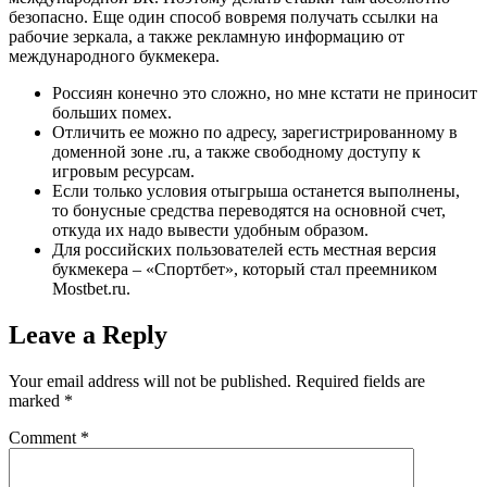
безопасно. Еще один способ вовремя получать ссылки на
рабочие зеркала, а также рекламную информацию от
международного букмекера.
Россиян конечно это сложно, но мне кстати не приносит
больших помех.
Отличить ее можно по адресу, зарегистрированному в
доменной зоне .ru, а также свободному доступу к
игровым ресурсам.
Если только условия отыгрыша останется выполнены,
то бонусные средства переводятся на основной счет,
откуда их надо вывести удобным образом.
Для российских пользователей есть местная версия
букмекера – «Спортбет», который стал преемником
Mostbet.ru.
Leave a Reply
Your email address will not be published.
Required fields are
marked
*
Comment
*