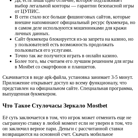
Да, есть лишь одно отличие, которое подталкивает
выбор легальной конторы — гарантии безопасной игры
от ЦУПИС.
В сети стало все больше фишинговых сайтов, которые
внешне напоминают официальный ресурс букмекера, но
в самом деле используются мошенниками для кражи
личных данных.
Сайт букмекера блокируется из-за запрета на казино, но
у пользователей есть возможность продолжать
пользоваться его услугами.
Точно так же получится играть в онлайн казино.
Более того, мы считаем его лучшим решением для игры
в Mostbet со смартфонов и планшетов.
Скачивается в виде apk-файла, установка занимает 3-5 минут.
Приложение открывает доступ ко всему функционалу, что
представлен на официальном сайте. Специальная программа,
выпущенная букмекером.
Что Такое Стулочасы Зеркало Mostbet
Её суть заключается в том, что игрок может отменить еще не
сыгранную ставку в любой момент если не уверен в том, что
он заключил верное пари. Деньги с рассчитанной ставки
возвращаются на основной счет. Скачать мобильное