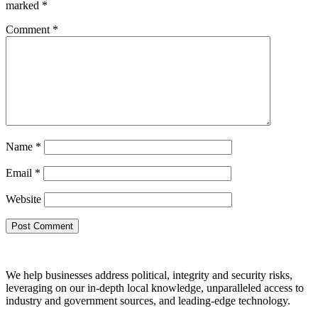
marked
*
Comment
*
Name
*
Email
*
Website
We help businesses address political, integrity and security risks,
leveraging on our in-depth local knowledge, unparalleled access to
industry and government sources, and leading-edge technology.