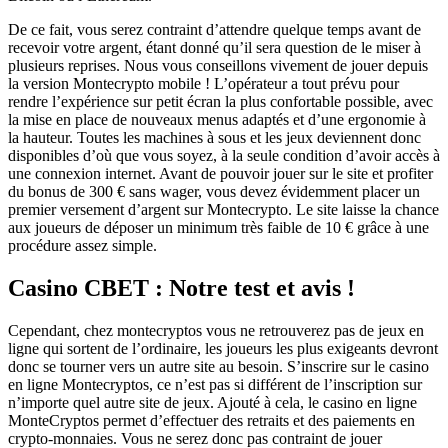
De ce fait, vous serez contraint d’attendre quelque temps avant de
recevoir votre argent, étant donné qu’il sera question de le miser à
plusieurs reprises. Nous vous conseillons vivement de jouer depuis
la version Montecrypto mobile ! L’opérateur a tout prévu pour
rendre l’expérience sur petit écran la plus confortable possible, avec
la mise en place de nouveaux menus adaptés et d’une ergonomie à
la hauteur. Toutes les machines à sous et les jeux deviennent donc
disponibles d’où que vous soyez, à la seule condition d’avoir accès à
une connexion internet. Avant de pouvoir jouer sur le site et profiter
du bonus de 300 € sans wager, vous devez évidemment placer un
premier versement d’argent sur Montecrypto. Le site laisse la chance
aux joueurs de déposer un minimum très faible de 10 € grâce à une
procédure assez simple.
Casino CBET : Notre test et avis !
Cependant, chez montecryptos vous ne retrouverez pas de jeux en
ligne qui sortent de l’ordinaire, les joueurs les plus exigeants devront
donc se tourner vers un autre site au besoin. S’inscrire sur le casino
en ligne Montecryptos, ce n’est pas si différent de l’inscription sur
n’importe quel autre site de jeux. Ajouté à cela, le casino en ligne
MonteCryptos permet d’effectuer des retraits et des paiements en
crypto-monnaies. Vous ne serez donc pas contraint de jouer