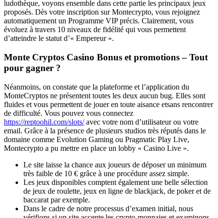
ludothèque, voyons ensemble dans cette partie les principaux jeux
proposés. Dès votre inscription sur Montecrypto, vous rejoignez
automatiquement un Programme VIP précis. Clairement, vous
évoluez à travers 10 niveaux de fidélité qui vous permettent
d’atteindre le statut d’« Empereur ».
Monte Cryptos Casino Bonus et promotions – Tout
pour gagner ?
Néanmoins, on constate que la plateforme et l’application du
MonteCryptos ne présentent toutes les deux aucun bug. Elles sont
fluides et vous permettent de jouer en toute aisance etsans rencontrer
de difficulté. Vous pouvez vous connectez
https://reptoohil.com/slots/
avec votre nom d’utilisateur ou votre
email. Grâce à la présence de plusieurs studios très réputés dans le
domaine comme Evolution Gaming ou Pragmatic Play Live,
Montecrypto a pu mettre en place un lobby « Casino Live ».
Le site laisse la chance aux joueurs de déposer un minimum
très faible de 10 € grâce à une procédure assez simple.
Les jeux disponibles comptent également une belle sélection
de jeux de roulette, jeux en ligne de blackjack, de poker et de
baccarat par exemple.
Dans le cadre de notre processus d’examen initial, nous
vérifions si un site accepte les crypto-monnaies et examinons