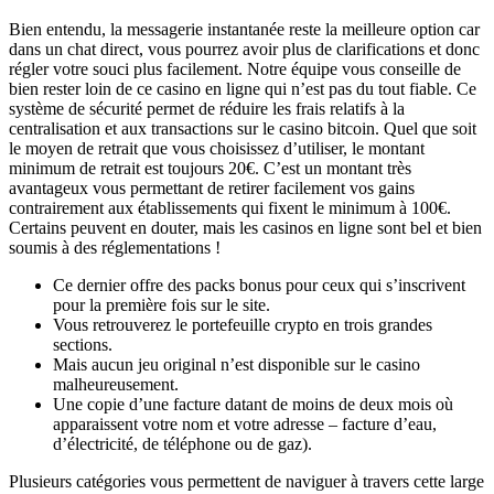
Bien entendu, la messagerie instantanée reste la meilleure option car
dans un chat direct, vous pourrez avoir plus de clarifications et donc
régler votre souci plus facilement. Notre équipe vous conseille de
bien rester loin de ce casino en ligne qui n’est pas du tout fiable. Ce
système de sécurité permet de réduire les frais relatifs à la
centralisation et aux transactions sur le casino bitcoin. Quel que soit
le moyen de retrait que vous choisissez d’utiliser, le montant
minimum de retrait est toujours 20€. C’est un montant très
avantageux vous permettant de retirer facilement vos gains
contrairement aux établissements qui fixent le minimum à 100€.
Certains peuvent en douter, mais les casinos en ligne sont bel et bien
soumis à des réglementations !
Ce dernier offre des packs bonus pour ceux qui s’inscrivent
pour la première fois sur le site.
Vous retrouverez le portefeuille crypto en trois grandes
sections.
Mais aucun jeu original n’est disponible sur le casino
malheureusement.
Une copie d’une facture datant de moins de deux mois où
apparaissent votre nom et votre adresse – facture d’eau,
d’électricité, de téléphone ou de gaz).
Plusieurs catégories vous permettent de naviguer à travers cette large