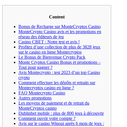
Content
Bonus de Recharge sur MonteCryptos Casino
MonteCrypto Casino avis et les promotions en
réseau des éditeurs de jeu
Casino CBET : Notre test et avis !
Profitez d’une collection de plus de 3828 jeux
sur le casino en ligne Montecryptos
Le Bonus de Bienvenue Crypto Pack
Monte Cryptos Casino Bonus et promotions –
Tout pour gagner ?
Avis Montecrypto : test 2023 d’un top Casino
crypto
Comment effectuer les dépôts et retraits sur
Montecryptos casino en ligne ?
FAQ Montecrypto Casino
Autres promotions
Les moyens de paiement et de retrait du
MonteCryptos casino
Dublinbet mobile : plus de 800 jeux à découvrir
Comment ouvrir votre compte ?
Avis sur le casino Winoui après 6 mois de jeux :