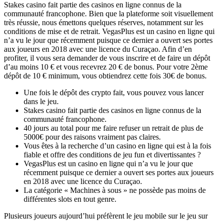
Stakes casino fait partie des casinos en ligne connus de la
communauté francophone. Bien que la plateforme soit visuellement
très réussie, nous émettons quelques réserves, notamment sur les
conditions de mise et de retrait. VegasPlus est un casino en ligne qui
n’a vu le jour que récemment puisque ce dernier a ouvert ses portes
aux joueurs en 2018 avec une licence du Curaçao. Afin d’en
profiter, il vous sera demander de vous inscrire et de faire un dépôt
d’au moins 10 € et vous recevrez 20 € de bonus. Pour votre 2ème
dépôt de 10 € minimum, vous obtiendrez cette fois 30€ de bonus.
Une fois le dépôt des crypto fait, vous pouvez vous lancer
dans le jeu.
Stakes casino fait partie des casinos en ligne connus de la
communauté francophone.
40 jours au total pour me faire refuser un retrait de plus de
5000€ pour des raisons vraiment pas claires.
Vous êtes à la recherche d’un casino en ligne qui est à la fois
fiable et offre des conditions de jeu fun et divertissantes ?
VegasPlus est un casino en ligne qui n’a vu le jour que
récemment puisque ce dernier a ouvert ses portes aux joueurs
en 2018 avec une licence du Curaçao.
La catégorie « Machines à sous » ne possède pas moins de
différentes slots en tout genre.
Plusieurs joueurs aujourd’hui préfèrent le jeu mobile sur le jeu sur