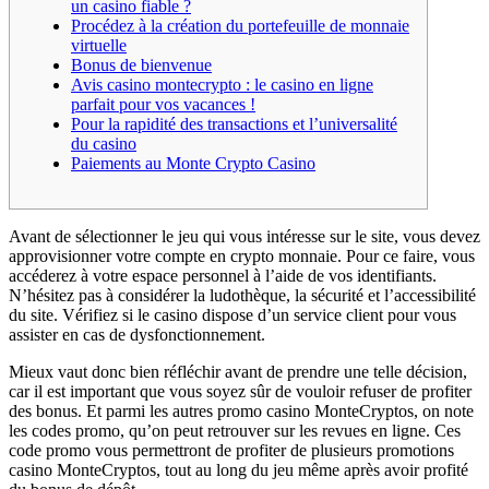
un casino fiable ?
Procédez à la création du portefeuille de monnaie
virtuelle
Bonus de bienvenue
Avis casino montecrypto : le casino en ligne
parfait pour vos vacances !
Pour la rapidité des transactions et l’universalité
du casino
Paiements au Monte Crypto Casino
Avant de sélectionner le jeu qui vous intéresse sur le site, vous devez
approvisionner votre compte en crypto monnaie. Pour ce faire, vous
accéderez à votre espace personnel à l’aide de vos identifiants.
N’hésitez pas à considérer la ludothèque, la sécurité et l’accessibilité
du site. Vérifiez si le casino dispose d’un service client pour vous
assister en cas de dysfonctionnement.
Mieux vaut donc bien réfléchir avant de prendre une telle décision,
car il est important que vous soyez sûr de vouloir refuser de profiter
des bonus. Et parmi les autres promo casino MonteCryptos, on note
les codes promo, qu’on peut retrouver sur les revues en ligne. Ces
code promo vous permettront de profiter de plusieurs promotions
casino MonteCryptos, tout au long du jeu même après avoir profité