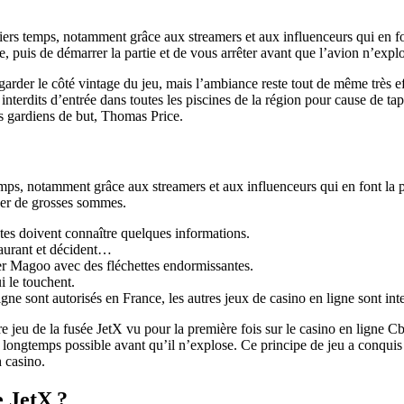
.
.
niers temps, notamment grâce aux streamers et aux influenceurs qui en f
se, puis de démarrer la partie et de vous arrêter avant que l’avion n’expl
rder le côté vintage du jeu, mais l’ambiance reste tout de même très effi
nterdits d’entrée dans toutes les piscines de la région pour cause de tap
rs gardiens de but, Thomas Price.
emps, notamment grâce aux streamers et aux influenceurs qui en font la 
gner de grosses sommes.
autes doivent connaître quelques informations.
taurant et décident…
ser Magoo avec des fléchettes endormissantes.
i le touchent.
 ligne sont autorisés en France, les autres jeux de casino en ligne sont inte
bre jeu de la fusée JetX vu pour la première fois sur le casino en ligne
 plus longtemps possible avant qu’il n’explose. Ce principe de jeu a con
 casino.
e JetX ?