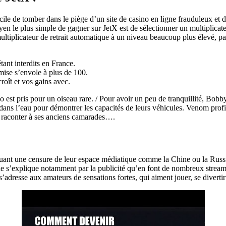
 facile de tomber dans le piège d’un site de casino en ligne frauduleux et
en le plus simple de gagner sur JetX est de sélectionner un multiplicat
ultiplicateur de retrait automatique à un niveau beaucoup plus élevé, 
tant interdits en France.
a mise s’envole à plus de 100.
roît et vos gains avec.
o est pris pour un oiseau rare. / Pour avoir un peu de tranquillité, B
 dans l’eau pour démontrer les capacités de leurs véhicules. Venom profi
 à raconter à ses anciens camarades….
iquant une censure de leur espace médiatique comme la Chine ou la Russi
ne s’explique notamment par la publicité qu’en font de nombreux streame
s’adresse aux amateurs de sensations fortes, qui aiment jouer, se divertir