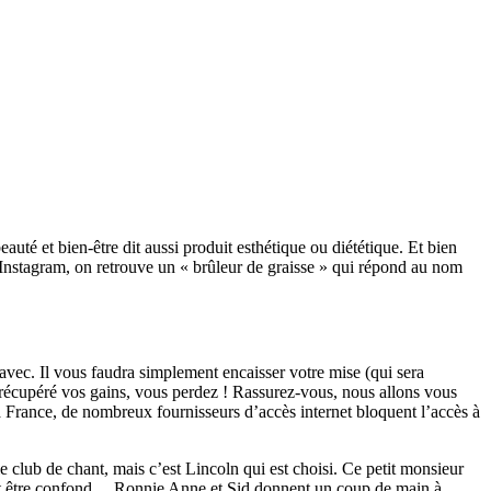
auté et bien-être dit aussi produit esthétique ou diététique. Et bien
 Instagram, on retrouve un « brûleur de graisse » qui répond au nom
avec. Il vous faudra simplement encaisser votre mise (qui sera
ez récupéré vos gains, vous perdez ! Rassurez-vous, nous allons vous
 la France, de nombreux fournisseurs d’accès internet bloquent l’accès à
 le club de chant, mais c’est Lincoln qui est choisi. Ce petit monsieur
 croit être confond… Ronnie Anne et Sid donnent un coup de main à