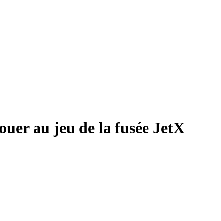
uer au jeu de la fusée JetX