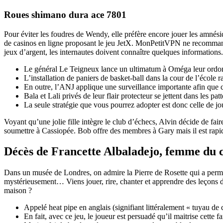
Roues shimano dura ace 7801
Pour éviter les foudres de Wendy, elle préfère encore jouer les amnés
de casinos en ligne proposant le jeu JetX. MonPetitVPN ne recommande 
jeux d’argent, les internautes doivent connaître quelques informations.
Le général Le Teigneux lance un ultimatum à Oméga leur ordon
L’installation de paniers de basket-ball dans la cour de l’école r
En outre, l’ANJ applique une surveillance importante afin que cet
Bala et Lali privés de leur flair protecteur se jettent dans les 
La seule stratégie que vous pourrez adopter est donc celle de jo
Voyant qu’une jolie fille intègre le club d’échecs, Alvin décide de f
soumettre à Cassiopée. Bob offre des membres à Gary mais il est rap
Décès de Francette Albaladejo, femme du c
Dans un musée de Londres, on admire la Pierre de Rosette qui a permis l
mystérieusement… Viens jouer, rire, chanter et apprendre des leçons de
maison ?
Appelé heat pipe en anglais (signifiant littéralement « tuyau de 
En fait, avec ce jeu, le joueur est persuadé qu’il maitrise cette