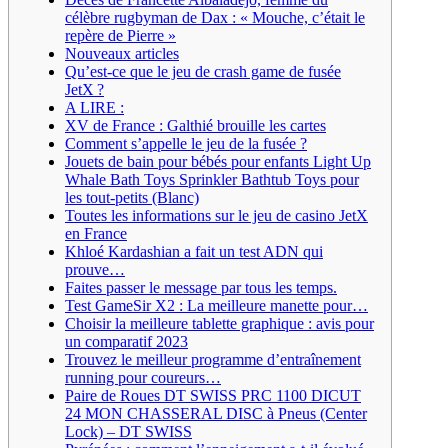
célèbre rugbyman de Dax : « Mouche, c’était le
repère de Pierre »
Nouveaux articles
Qu’est-ce que le jeu de crash game de fusée
JetX ?
A LIRE :
XV de France : Galthié brouille les cartes
Comment s’appelle le jeu de la fusée ?
Jouets de bain pour bébés pour enfants Light Up
Whale Bath Toys Sprinkler Bathtub Toys pour
les tout-petits (Blanc)
Toutes les informations sur le jeu de casino JetX
en France
Khloé Kardashian a fait un test ADN qui
prouve…
Faites passer le message par tous les temps.
Test GameSir X2 : La meilleure manette pour…
Choisir la meilleure tablette graphique : avis pour
un comparatif 2023
Trouvez le meilleur programme d’entraînement
running pour coureurs…
Paire de Roues DT SWISS PRC 1100 DICUT
24 MON CHASSERAL DISC à Pneus (Center
Lock) – DT SWISS