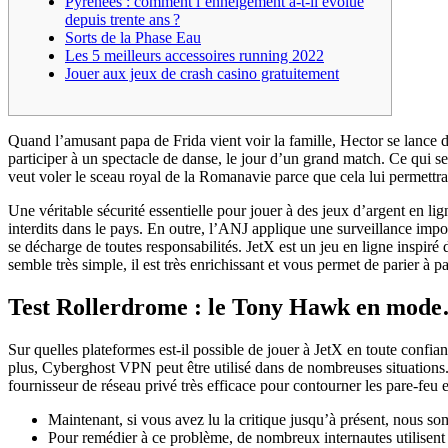
Pyrénées : comment l’enneigement a-t-il évolué
depuis trente ans ?
Sorts de la Phase Eau
Les 5 meilleurs accessoires running 2022
Jouer aux jeux de crash casino gratuitement
Quand l’amusant papa de Frida vient voir la famille, Hector se lance d
participer à un spectacle de danse, le jour d’un grand match. Ce qui
veut voler le sceau royal de la Romanavie parce que cela lui permettra
Une véritable sécurité essentielle pour jouer à des jeux d’argent en li
interdits dans le pays. En outre, l’ANJ applique une surveillance impor
se décharge de toutes responsabilités. JetX est un jeu en ligne inspiré
semble très simple, il est très enrichissant et vous permet de parier à p
Test Rollerdrome : le Tony Hawk en mod
Sur quelles plateformes est-il possible de jouer à JetX en toute conf
plus, Cyberghost VPN peut être utilisé dans de nombreuses situations.
fournisseur de réseau privé très efficace pour contourner les pare-feu e
Maintenant, si vous avez lu la critique jusqu’à présent, nous s
Pour remédier à ce problème, de nombreux internautes utilisent 