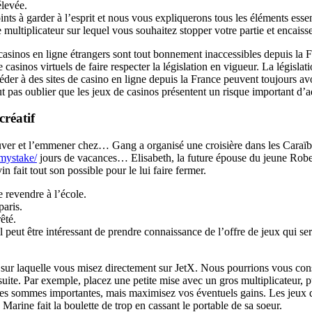
élevée.
 à garder à l’esprit et nous vous expliquerons tous les éléments essent
e multiplicateur sur lequel vous souhaitez stopper votre partie et encaiss
 casinos en ligne étrangers sont tout bonnement inaccessibles depuis la
 casinos virtuels de faire respecter la législation en vigueur. La législat
céder à des sites de casino en ligne depuis la France peuvent toujours 
ut pas oublier que les jeux de casinos présentent un risque important d’a
créatif
uver et l’emmener chez… Gang a organisé une croisière dans les Caraïbes
/mystake/
jours de vacances… Elisabeth, la future épouse du jeune Robe
 fait tout son possible pour le lui faire fermer.
e revendre à l’école.
paris.
êté.
il peut être intéressant de prendre connaissance de l’offre de jeux qui se
 sur laquelle vous misez directement sur JetX. Nous pourrions vous con
nsuite. Par exemple, placez une petite mise avec un gros multiplicateur, 
des sommes importantes, mais maximisez vos éventuels gains. Les jeux d
Marine fait la boulette de trop en cassant le portable de sa soeur.