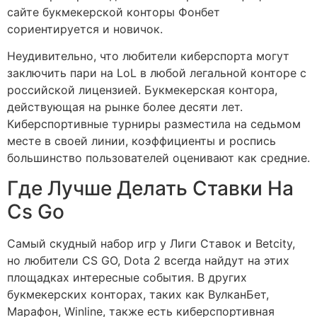
сайте букмекерской конторы Фонбет
сориентируется и новичок.
Неудивительно, что любители киберспорта могут
заключить пари на LoL в любой легальной конторе с
российской лицензией. Букмекерская контора,
действующая на рынке более десяти лет.
Киберспортивные турниры разместила на седьмом
месте в своей линии, коэффициенты и роспись
большинство пользователей оценивают как средние.
Где Лучше Делать Ставки На
Cs Go
Самый скудный набор игр у Лиги Ставок и Betcity,
но любители CS GO, Dota 2 всегда найдут на этих
площадках интересные события. В других
букмекерских конторах, таких как ВулканБет,
Марафон, Winline, также есть киберспортивная