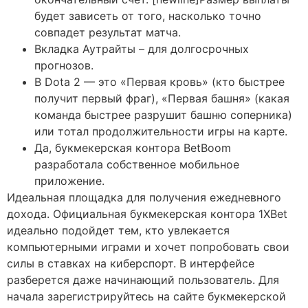
будет зависеть от того, насколько точно
совпадет результат матча.
Вкладка Аутрайты – для долгосрочных
прогнозов.
В Dota 2 — это «Первая кровь» (кто быстрее
получит первый фраг), «Первая башня» (какая
команда быстрее разрушит башню соперника)
или тотал продолжительности игры на карте.
Да, букмекерская контора BetBoom
разработала собственное мобильное
приложение.
Идеальная площадка для получения ежедневного
дохода. Официальная букмекерская контора 1XBet
идеально подойдет тем, кто увлекается
компьютерными играми и хочет попробовать свои
силы в ставках на киберспорт. В интерфейсе
разберется даже начинающий пользователь. Для
начала зарегистрируйтесь на сайте букмекерской