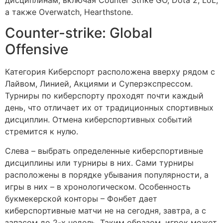
а также Overwatch, Hearthstone.
Counter-strike: Global
Offensive
Категория Киберспорт расположена вверху рядом с
Лайвом, Линией, Акциями и Суперэкспрессом.
Турниры по киберспорту проходят почти каждый
день, что отличает их от традиционных спортивных
дисциплин. Отмена киберспортивных событий
стремится к нулю.
Слева – выбрать определенные киберспортивные
дисциплины или турниры в них. Сами турниры
расположены в порядке убывания популярности, а
игры в них – в хронологическом. Особенность
букмекерской конторы – Фонбет дает
киберспортивные матчи не на сегодня, завтра, а с
запасом до 2-х недель. Таким образом, игрок может