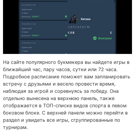
На сайте популярного букмекера вы найдете игры в
ближайший час, пару часов, сутки или 72 часа.
Подробное расписание поможет вам запланировать
встречу с друзьями и весело провести время,
наблюдая за игрой и соревнуясь за победу. Она
отдельно вынесена на верхнюю панель, также
отображается в ТОП-списке видов спорта в левом
боковом блоке. С верхней панели можно перейти в
раздел и увидеть все игры, сгруппированные по
турнирам.