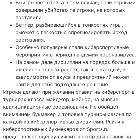
Выигрывает ставка в том случае, если первыми
совершили убийство те игроки, на которых
поставили.
Беттер, разбирающийся в тонкостях игры,
сможет с легкостью спрогнозировать исход
состязания.
Особенно популярны стали киберспортивные
мероприятия в период пандемии коронавируса.
На самом деле дисциплин на порядок больше и
их список только растет, так что каждый, в
зависимости от вкуса и предпочтений может
найти для себя подходящее решение.
Игроки делают при желании ставки на киберспорт в
турнирах класса мэйджор, майнор, на многие
квалификационные соревнования. Не обойдет
вниманием букмекер и топовые турниры сезона по
каждой из киберспортивных дисциплин. Рейтинг
киберспортивных букмекеров от Sports.ru
представляет оценку лучших контор для ставок на