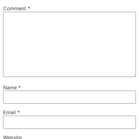
Comment
*
Name
*
Email
*
Website