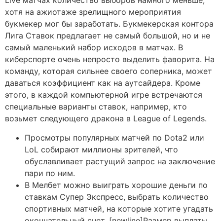
Live матчах количество выборов намного меньше,
хотя на ажиотаже зрелищного мероприятия
букмекер мог бы заработать. Букмекерская контора
Лига Ставок предлагает не самый большой, но и не
самый маленький набор исходов в матчах. В
киберспорте очень непросто выделить фаворита. На
команду, которая сильнее своего соперника, может
даваться коэффициент как на аутсайдера. Кроме
этого, в каждой компьютерной игре встречаются
специальные варианты ставок, например, кто
возьмет следующего дракона в League of Legends.
Просмотры популярных матчей по Dota2 или
LoL собирают миллионы зрителей, что
обуславливает растущий запрос на заключение
пари по ним.
В Мелбет можно выиграть хорошие деньги по
ставкам Супер Экспресс, выбрать количество
спортивных матчей, на которые хотите угадать
окончательный счет. [newline]Размер выплаты