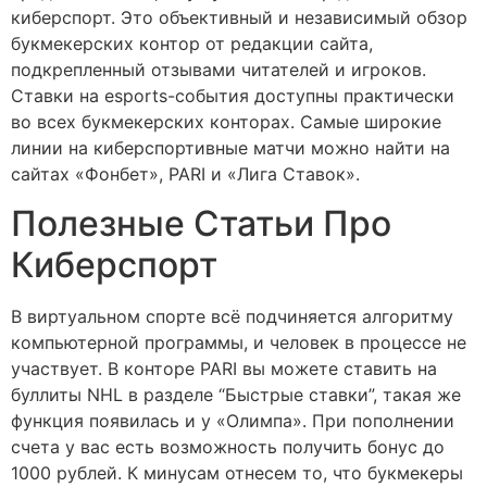
киберспорт. Это объективный и независимый обзор
букмекерских контор от редакции сайта,
подкрепленный отзывами читателей и игроков.
Ставки на esports-события доступны практически
во всех букмекерских конторах. Самые широкие
линии на киберспортивные матчи можно найти на
сайтах «Фонбет», PARI и «Лига Ставок».
Полезные Статьи Про
Киберспорт
В виртуальном спорте всё подчиняется алгоритму
компьютерной программы, и человек в процессе не
участвует. В конторе PARI вы можете ставить на
буллиты NHL в разделе “Быстрые ставки”, такая же
функция появилась и у «Олимпа». При пополнении
счета у вас есть возможность получить бонус до
1000 рублей. К минусам отнесем то, что букмекеры