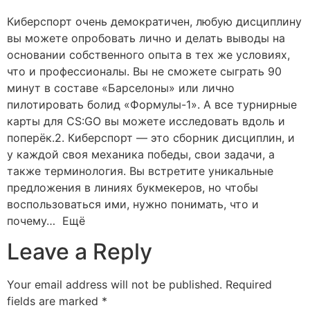
Киберспорт очень демократичен, любую дисциплину
вы можете опробовать лично и делать выводы на
основании собственного опыта в тех же условиях,
что и профессионалы. Вы не сможете сыграть 90
минут в составе «Барселоны» или лично
пилотировать болид «Формулы-1». А все турнирные
карты для CS:GO вы можете исследовать вдоль и
поперёк.2. Киберспорт — это сборник дисциплин, и
у каждой своя механика победы, свои задачи, а
также терминология. Вы встретите уникальные
предложения в линиях букмекеров, но чтобы
воспользоваться ими, нужно понимать, что и
почему… Ещё
Leave a Reply
Your email address will not be published.
Required
fields are marked
*