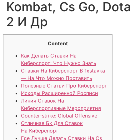
Kombat, Cs Go, Dota
2 И Др
Content
Как Делать Ставки На
Киберспорт: Что Нужно Знать
Ставки На Киберспорт В 1xstavka
— На Что Можно Поставить
Полезные Статьи Про Киберспорт
Исходы Расширенной Росписи
Линия Ставок На
Киберспортивные Мероприятия
Counter-strike: Global Offensive
Отличная Бк Для Ставок
На Киберспорт
Где Лучше Делать Ставки На Cs