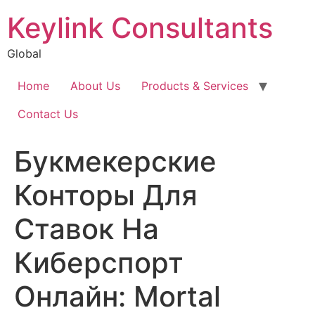
Keylink Consultants
Global
Home
About Us
Products & Services
Contact Us
Букмекерские
Конторы Для
Ставок На
Киберспорт
Онлайн: Mortal