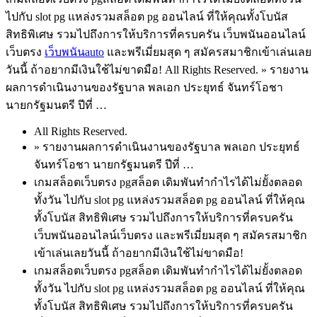
ไปกับ slot pg แหล่งรวมสล็อต pg ออนไลน์ ที่ให้คุณทั้งโบนัส
สิทธิพิเศษ รวมไปถึงการให้บริการที่ครบครัน เว็บพนันออนไลน์
เว็บตรง
เว็บพนันauto
และพรีเมี่ยมสุด ๆ สมัครสมาชิกเข้าเล่นเลย
วันนี้ ถ้าอยากมีเงินใช้ไม่ขาดมือ! All Rights Reserved. » รายงาน
ผลการดำเนินงานของรัฐบาล พลเอก ประยุทธ์ จันทร์โอชา
นายกรัฐมนตรี ปีที่ …
All Rights Reserved.
» รายงานผลการดำเนินงานของรัฐบาล พลเอก ประยุทธ์
จันทร์โอชา นายกรัฐมนตรี ปีที่ …
เกมสล็อตเว็บตรง pgสล็อต เดิมพันทำกำไรได้ไม่ยั้งตลอด
ทั้งวัน ไปกับ slot pg แหล่งรวมสล็อต pg ออนไลน์ ที่ให้คุณ
ทั้งโบนัส สิทธิพิเศษ รวมไปถึงการให้บริการที่ครบครัน
เว็บพนันออนไลน์เว็บตรง และพรีเมี่ยมสุด ๆ สมัครสมาชิก
เข้าเล่นเลยวันนี้ ถ้าอยากมีเงินใช้ไม่ขาดมือ!
เกมสล็อตเว็บตรง pgสล็อต เดิมพันทำกำไรได้ไม่ยั้งตลอด
ทั้งวัน ไปกับ slot pg แหล่งรวมสล็อต pg ออนไลน์ ที่ให้คุณ
ทั้งโบนัส สิทธิพิเศษ รวมไปถึงการให้บริการที่ครบครัน