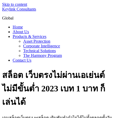
Skip to content
Keylink Consultants
Global
Home
About Us
Products & Services
Asset Protection
Corporate Intelligence
Technical Solutions
The Harmony Program
Contact Us
สล็อต เว็บตรงไม่ผ่านเอเย่นต์
ไม่มีขั้นต่ำ 2023 เบท 1 บาท ก็
เล่นได้
เกมสล็อตเว็บตรง pgสล็อต เดิมพันทำกำไรได้ไม่ยั้งตลอดทั้งวัน