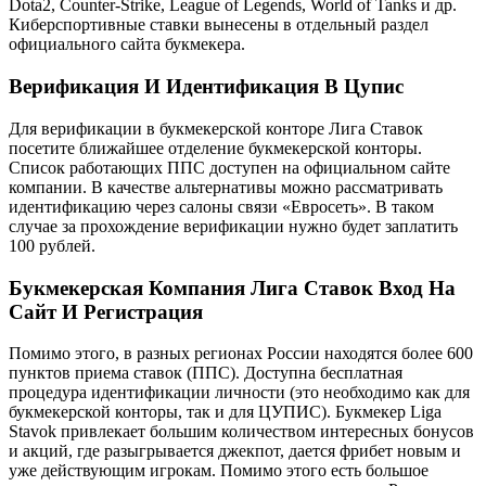
Dota2, Counter-Strike, League of Legends, World of Tanks и др.
Киберспортивные ставки вынесены в отдельный раздел
официального сайта букмекера.
Верификация И Идентификация В Цупис
Для верификации в букмекерской конторе Лига Ставок
посетите ближайшее отделение букмекерской конторы.
Список работающих ППС доступен на официальном сайте
компании. В качестве альтернативы можно рассматривать
идентификацию через салоны связи «Евросеть». В таком
случае за прохождение верификации нужно будет заплатить
100 рублей.
Букмекерская Компания Лига Ставок Вход На
Сайт И Регистрация
Помимо этого, в разных регионах России находятся более 600
пунктов приема ставок (ППС). Доступна бесплатная
процедура идентификации личности (это необходимо как для
букмекерской конторы, так и для ЦУПИС). Букмекер Liga
Stavok привлекает большим количеством интересных бонусов
и акций, где разыгрывается джекпот, дается фрибет новым и
уже действующим игрокам. Помимо этого есть большое