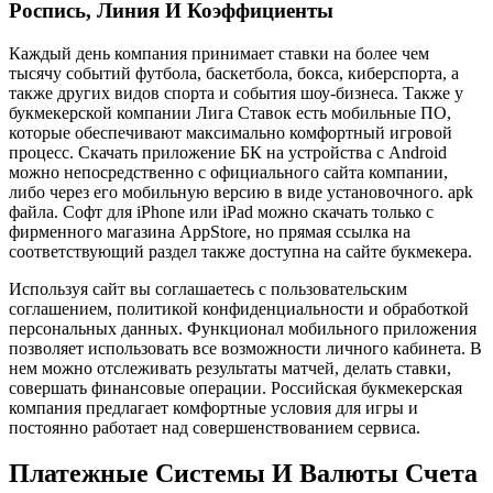
Роспись, Линия И Коэффициенты
Каждый день компания принимает ставки на более чем
тысячу событий футбола, баскетбола, бокса, киберспорта, а
также других видов спорта и события шоу-бизнеса. Также у
букмекерской компании Лига Ставок есть мобильные ПО,
которые обеспечивают максимально комфортный игровой
процесс. Скачать приложение БК на устройства с Android
можно непосредственно с официального сайта компании,
либо через его мобильную версию в виде установочного. apk
файла. Софт для iPhone или iPad можно скачать только с
фирменного магазина AppStore, но прямая ссылка на
соответствующий раздел также доступна на сайте букмекера.
Используя сайт вы соглашаетесь с пользовательским
соглашением, политикой конфиденциальности и обработкой
персональных данных. Функционал мобильного приложения
позволяет использовать все возможности личного кабинета. В
нем можно отслеживать результаты матчей, делать ставки,
совершать финансовые операции. Российская букмекерская
компания предлагает комфортные условия для игры и
постоянно работает над совершенствованием сервиса.
Платежные Системы И Валюты Счета